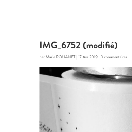
IMG_6752 (modifié)
par
Marie ROUANET
|
17 Avr 2019
|
0 commentaires